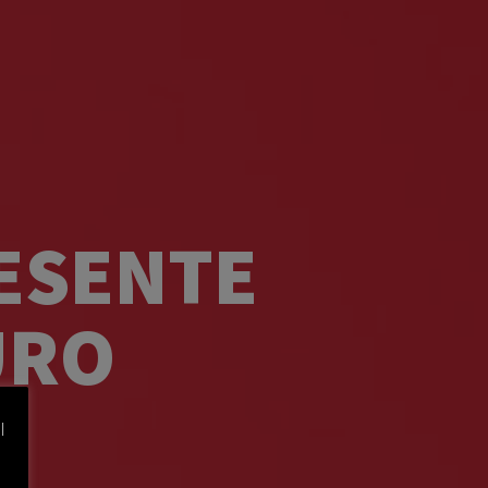
ESENTE
URO
l