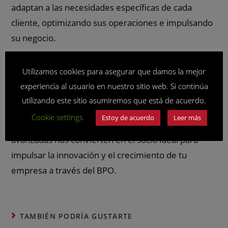
adaptan a las necesidades específicas de cada
cliente, optimizando sus operaciones e impulsando
su negocio.
En colaboración con nuestros clientes, hemos
Utilizamos cookies para asegurar que damos la mejor
implementado con éxito soluciones de IA en una
experiencia al usuario en nuestro sitio web. Si continúa
variedad de sectores. Nuestra profunda
utilizando este sitio asumiremos que está de acuerdo.
comprensión de los desafíos empresariales y
Cookie settings
Estoy de acuerdo
Leer más
nuestra experiencia en la aplicación de tecnologías
avanzadas nos convierten en el socio ideal para
impulsar la innovación y el crecimiento de tu
empresa a través del BPO.
TAMBIÉN PODRÍA GUSTARTE