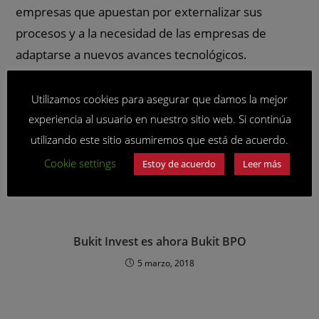
empresas que apuestan por externalizar sus
procesos y a la necesidad de las empresas de
adaptarse a nuevos avances tecnológicos.
Utilizamos cookies para asegurar que damos la mejor
TAMBIÉN PODRÍA GUSTARTE
experiencia al usuario en nuestro sitio web. Si continúa
utilizando este sitio asumiremos que está de acuerdo.
La historia de Bukit BPO
Cookie settings
Estoy de acuerdo
Leer más
8 febrero, 2018
Bukit Invest es ahora Bukit BPO
5 marzo, 2018